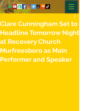
Clare Cunningham Set to
Headline Tomorrow Night
at Recovery Church
Murfreesboro as Main
Performer and Speaker