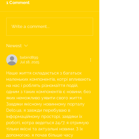
1 Comment
Write a comment...
Newest
babirid899
Jul 18, 2025
Наше життя складається з багатьох 
маленьких компонентів, котрі впливають 
на нас і роблять різномаїття подій, 
одним з таких компонентів є новини, без 
яких неможливо уявити свого життя. 
Завдяки якісному новинному порталу 
Delo.ua, я завжди перебуваю в 
інформаційному просторі, завдяки їх 
роботі, котра ведеться 24/7, я отримую 
тільки якісні та актуальні новини. З їх 
допомогою, я почав більше часу 