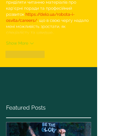
приділяти читанню матеріалів про 
кар'єрні поради та професійний 
розвиток 
https://delo.ua/robota-i-
osvita/careers/
, що в свою чергу надало 
мені можливість зростати, як 
спеціалісту та швидше…
Show More
Like
Reply
Featured Posts